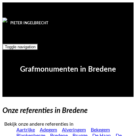
PIETER INGELBRECHT
Toggle navigation
Grafmonumenten in Bredene
Onze referenties in Bredene
Bekijk onze andere referenties in
Aartrijke
Adegem
Alveringem
Bekegem
Blankenberge
Bredene
Brugge
De Haan
De