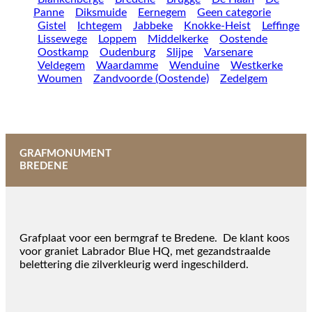
Panne
Diksmuide
Eernegem
Geen categorie
Gistel
Ichtegem
Jabbeke
Knokke-Heist
Leffinge
Lissewege
Loppem
Middelkerke
Oostende
Oostkamp
Oudenburg
Slijpe
Varsenare
Veldegem
Waardamme
Wenduine
Westkerke
Woumen
Zandvoorde (Oostende)
Zedelgem
GRAFMONUMENT
BREDENE
Grafplaat voor een bermgraf te Bredene. De klant koos
voor graniet Labrador Blue HQ, met gezandstraalde
belettering die zilverkleurig werd ingeschilderd.