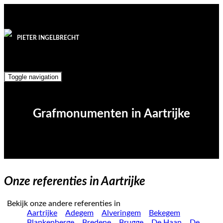
PIETER INGELBRECHT
Toggle navigation
Grafmonumenten in Aartrijke
Onze referenties in Aartrijke
Bekijk onze andere referenties in
Aartrijke
Adegem
Alveringem
Bekegem
Blankenberge
Bredene
Brugge
De Haan
De