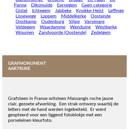
Panne
Diksmuide
Eernegem
Geen categorie
Gistel
Ichtegem
Jabbeke
Knokke-Heist
Leffinge
Lissewege
Loppem
Middelkerke
Oostende
Oostkamp
Oudenburg
Slijpe
Varsenare
Veldegem
Waardamme
Wenduine
Westkerke
Woumen
Zandvoorde (Oostende)
Zedelgem
GRAFMONUMENT
AARTRIJKE
Grafsteen in Franse witsteen Massangis roche jaune
clair, gezoete afwerking. Een strak ontwerp waarbij de
letters met de hand werden ingebeiteld. Er werd
geopteerd voor een liggend fotoblokje met een
porseleinen kleurfoto.